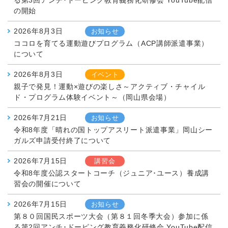
る第3回アンチ･ドーピング教育義務化研修会 YouTube配信
の開始
2026年8月3日
お知らせ
ココロを育てる運動遊びプログラム（ACP講師派遣事業）
について
2026年8月3日
イベント
親子で発見！運動×遊びの楽しさ～アクティブ・チャイル
ド・プログラム体験イベント～（岡山県会場）
2026年7月21日
お知らせ
令和8年度「晴れの国トップアスリート派遣事業」岡山シー
ガルズ申請受付終了について
2026年7月15日
講習会
令和8年度公認スタートコーチ（ジュニア･ユース）養成講
習会の開催について
2026年7月15日
お知らせ
第８０回国民スポーツ大会（第８１回冬季大会）参加に係
る第2回アンチ･ドーピング教育義務化研修会 YouTube配信